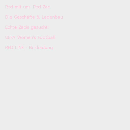
Red mit uns. Red Zac.
Die Geschäfte & Ladenbau
Echte Zacis gesucht!
UEFA Women's Football
RED LINE - Bekleidung
smartZAC - smarter Verkaufsassistent
GreenZAC - Nachhaltigkeit
Kontakt
AGB
Impressum
INFOS & SERVICES
&ZAC - Das alles fertig Service